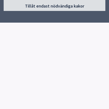
Tillåt endast nödvändiga kakor
Start
Om resursenheterna
Våra resursenheter
Elevhälsa
Kontakt
Snabblänkar
Uppsala kommun
Skolverket
Kontakt
Frågor om placering på resursenheter
018-727 48 37
Skicka e-post
Fler kontaktvägar